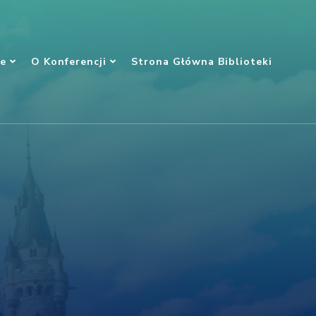
je
O Konferencji
Strona Główna Biblioteki