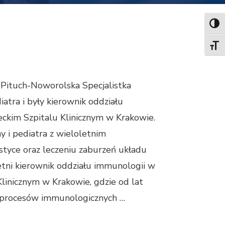
TOG
TOGG
a Pituch-Noworolska Specjalistka
iatra i były kierownik oddziału
ckim Szpitalu Klinicznym w Krakowie.
y i pediatra z wieloletnim
tyce oraz leczeniu zaburzeń układu
tni kierownik oddziału immunologii w
linicznym w Krakowie, gdzie od lat
 procesów immunologicznych …