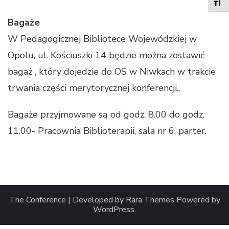
TOGG
Bagaże
W Pedagogicznej Bibliotece Wojewódzkiej w
Opolu, ul. Kościuszki 14 będzie można zostawić
bagaż , który dojedzie do OS w Niwkach w trakcie
trwania części merytorycznej konferencji.,
Bagaże przyjmowane są od godz. 8.00 do godz.
11.00- Pracownia Biblioterapii, sala nr 6, parter.
The Conference | Developed by
Rara Themes
Powered by
WordPress
.