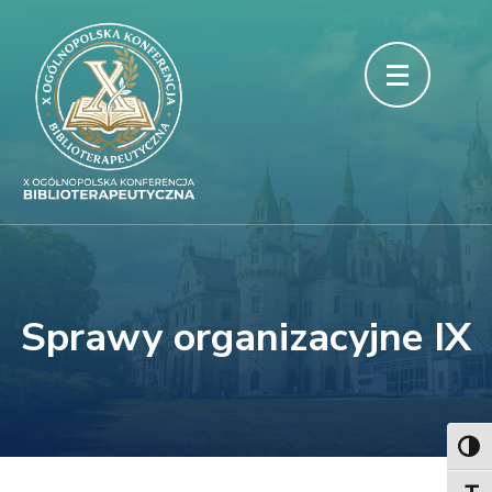
Skip
to
content
(Press
Enter)
Sprawy organizacyjne IX
TOG