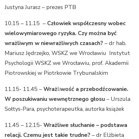
Justyna Jurasz – prezes PTB
10.15 – 11.15 –
Człowiek współczesny wobec
wielowymiarowego ryzyka. Czy można być
wrażliwym w niewrażliwych czasach?
– dr hab.
Mariusz Jędrzejko, WSKZ we Wrocławiu Instytut
Psychologii WSKZ we Wrocławiu, prof. Akademii
Piotrowskiej w Piotrkowie Trybunalskim
11.15- 11.45 –
Wraż
li
wość a przebodźcowanie.
W poszukiwaniu wewnętrznego głosu
– Urszula
Sołtys-Para, psychoterapeutka, autorka książek
11.45 – 12.15-
Wrażliwe słuchanie – podstawa
relacji. Czemu jest takie trudne?
– dr Elżbieta