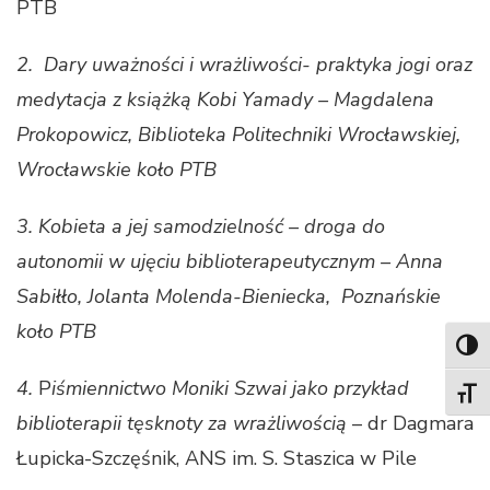
PTB
2.
Dary uważności i wrażliwości- praktyka jogi oraz
medytacja z książką Kobi Yamady – Magdalena
Prokopowicz, Biblioteka Politechniki Wrocławskiej,
Wrocławskie koło PTB
3. Kobieta a jej samodzielność – droga do
autonomii w ujęciu biblioterapeutycznym – Anna
Sabiłło, Jolanta Molenda-Bieniecka, Poznańskie
koło PTB
TOG
4.
P
iśmiennictwo Moniki Szwai jako przykład
TOGG
biblioterapii tęsknoty za wrażliwością
– dr Dagmara
Łupicka-Szczęśnik, ANS im. S. Staszica w Pile