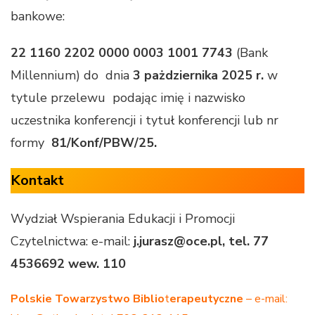
bankowe:
22 1160 2202 0000 0003 1001 7743
(Bank
Millennium) do dnia
3 pażdziernika 2025 r.
w
tytule przelewu podając imię i nazwisko
uczestnika konferencji i tytuł konferencji lub nr
formy
81/Konf/PBW/25.
Kontakt
Wydział Wspierania Edukacji i Promocji
Czytelnictwa: e-mail:
j.jurasz@oce.pl, tel. 77
4536692 wew. 110
Polskie Towarzystwo
Biblio
t
erapeutyczne
– e-mail: