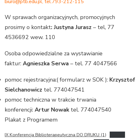
biuro@ptb.edu.pl, tel.793-212-115
W sprawach organizacyjnych, promocyjnych
prosimy o kontakt
: Justyna Jurasz
– tel, 77
4536692 wew. 110
Osoba odpowiedzialne za wystawianie
faktur:
Agnieszka Serwa
– tel. 77 4047566
pomoc rejestracyjna:( formularz w SOK ):
Krzysztof
Sielchanowicz
tel. 774047541
pomoc techniczna w trakcie trwania
konferencji:
Artur Nowak
tel. 774047540
Plakat z Programem
IX Konferencja Biblioterapeutyczna DO DRUKU (1)
Pobierz